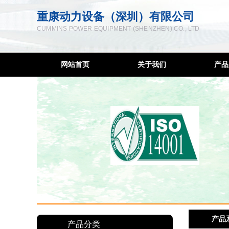
重康动力设备（深圳）有限公司
CUMMINS POWER EQUIPMENT (SHENZHEN) CO., LTD
网站首页
关于我们
产品
企业简介
柴油
联系方式
低噪音
服务宗旨
移动发
售后网络
康明斯
隔音降
发电
柴油
产品
深圳发
产品分类