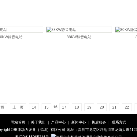
90KW静音电站
88KW静音电站
16
首页
上一页
14
15
17
18
19
20
21
22
网站首页
|
关于我们
|
产品中心
|
新闻中心
|
售后服务
|
联系方式
pyright ©重康动力设备（深圳）有限公司 地址：深圳市龙岗区坪地街道龙岗大道41