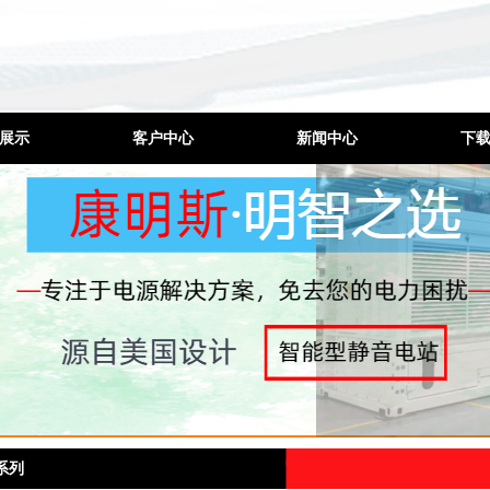
展示
客户中心
新闻中心
下
发电机
工程案例
公司新闻
发电机
厂家环境
行业动态
电机组
合作品牌
技术问题
控制屏
噪工程
机维修
机配件
系列
电机出租