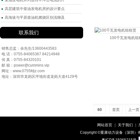
柴油发电机并列运转中冲击电流的计
高层建筑中柴油发电机房的设计要点
高海拔与平原柴油机燃烧区别浅聊及
联系我们
100千瓦发电机组
销售总监：余先生/13600443583
电 话：0755-84065367 84214948
传 真：0755-84320101
邮 箱：power@cummins.vip
网址：www.0755fdjz.com
地址：深圳市龙岗区坪地街道龙岗大道4129号
60
首页
上一页
网站首页
|
关于我们
|
Copyright ©重康动力设备（