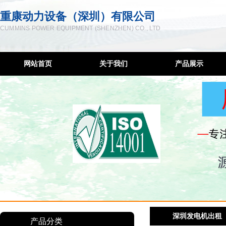
重康动力设备（深圳）有限公司
CUMMINS POWER EQUIPMENT (SHENZHEN) CO., LTD
网站首页
关于我们
产品展示
企业简介
柴油发电机
联系方式
低噪音发电机
服务宗旨
移动发电机组
售后网络
康明斯控制屏
隔音降噪工程
发电机维修
柴油机配件
深圳发电机出租
深圳发电机出租
产品分类