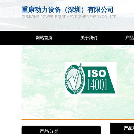
重康动力设备（深圳）有限公司
CUMMINS POWER EQUIPMENT (SHENZHEN) CO., LTD
网站首页
关于我们
产品
企业简介
柴油
联系方式
低噪音
服务宗旨
移动发
售后网络
康明斯
隔音降
发电
柴油
产品
深圳发
产品分类