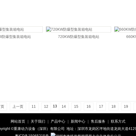
KW防爆型集装箱电站
720KW防爆型集装箱电站
660
13
首页
上一页
11
12
14
15
16
17
18
19
网站首页
|
关于我们
|
产品中心
|
新闻中心
|
售后服务
|
联系方式
pyright ©重康动力设备（深圳）有限公司 地址：深圳市龙岗区坪地街道龙岗大道41