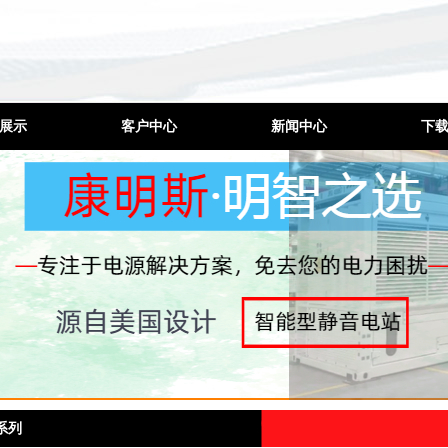
展示
客户中心
新闻中心
下
发电机
工程案例
公司新闻
发电机
厂家环境
行业动态
电机组
合作品牌
技术问题
控制屏
噪工程
机维修
机配件
系列
电机出租