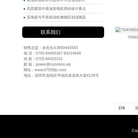
柴油发电机并列运转中冲击电流的计
高层建筑中柴油发电机房的设计要点
高海拔与平原柴油机燃烧区别浅聊及
联系我们
750
销售总监：余先生/13600443583
电 话：0755-84065367 84214948
传 真：0755-84320101
邮 箱：power@cummins.vip
网址：www.0755fdjz.com
地址：深圳市龙岗区坪地街道龙岗大道4129号
378
Co