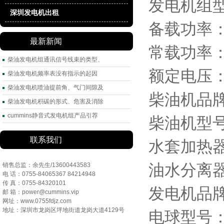
发电机组型
深圳发电机出租
备载功率：
最新新闻
常载功率：
柴油发电机组通讯信号线束的类型、
额定电压：
柴油发电机频率表没有指示的起因
柴油发电机喷油提前角、气门间隙及
柴油机品
柴油发电机积碳的形式、危害及消除
cummins静音式发电机组产品引荐
柴油机型号：
联系我们
水套加热
油水分离
销售总监：余先生/13600443583
电 话：0755-84065367 84214948
传 真：0755-84320101
发电机品牌
邮 箱：power@cummins.vip
网址：www.0755fdjz.com
地址：深圳市龙岗区坪地街道龙岗大道4129号
电球型号：P