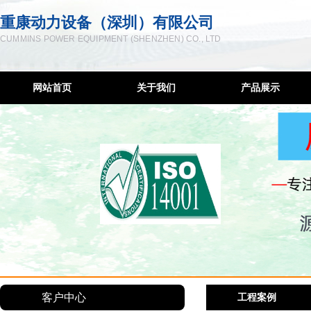
重康动力设备（深圳）有限公司
CUMMINS POWER EQUIPMENT (SHENZHEN) CO., LTD
网站首页
关于我们
产品展示
企业简介
柴油发电机
联系方式
低噪音发电机
服务宗旨
移动发电机组
售后网络
康明斯控制屏
隔音降噪工程
发电机维修
柴油机配件
客户中心
工程案例
深圳发电机出租