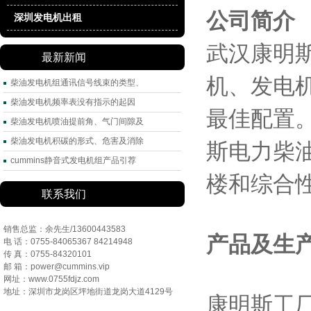
公司简介
深圳发电机出租
武汉康明
最新新闻
机、发电
柴油发电机组通讯信号线束的类型、
柴油发电机频率表没有指示的起因
最佳配置。
柴油发电机喷油提前角、气门间隙及
柴油发电机积碳的形式、危害及消除
斯电力柴
cummins静音式发电机组产品引荐
楼和综合
联系我们
销售总监：余先生/13600443583
产品及生
电 话：0755-84065367 84214948
传 真：0755-84320101
邮 箱：power@cummins.vip
网址：www.0755fdjz.com
地址：深圳市龙岗区坪地街道龙岗大道4129号
康明斯工