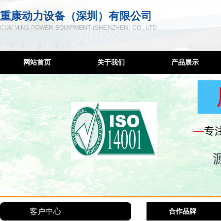
重康动力设备（深圳）有限公司
CUMMINS POWER EQUIPMENT (SHENZHEN) CO., LTD
网站首页
关于我们
产品展示
企业简介
柴油发电机
联系方式
低噪音发电机
服务宗旨
移动发电机组
售后网络
康明斯控制屏
隔音降噪工程
发电机维修
柴油机配件
客户中心
合作品牌
深圳发电机出租