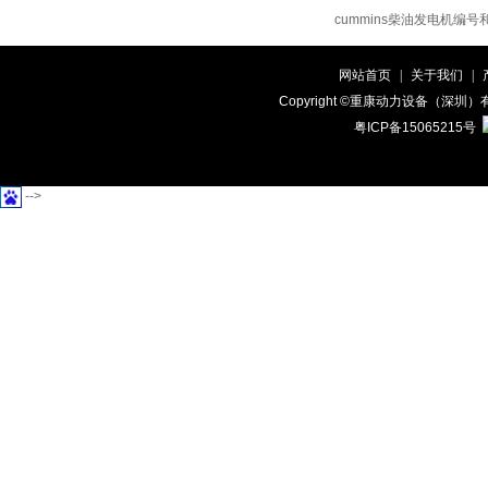
cummins柴油发电机编
网站首页
|
关于我们
|
Copyright ©重康动力设备（
粤ICP备15065215号
-->