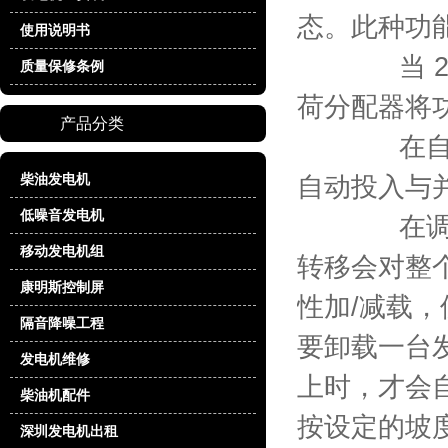
态。此种功
使用说明书
当 2 台
质量保修条例
荷分配器将
产品分类
在自动并车
柴油发电机
自动投入与
低噪音发电机
在调峰用
移动发电机组
转移会对整
康明斯控制屏
性加/减载
隔音降噪工程
要卸载一台
发电机维修
上时，才会
柴油机配件
按设定的坡
深圳发电机出租