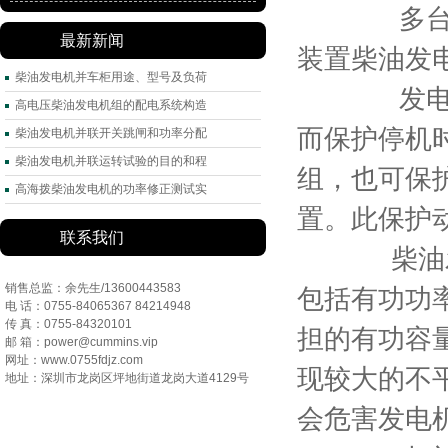
多台柴油
最新新闻
装置柴油发
柴油发电机并车柜用途、型号及负荷
发电机组
高电压柴油发电机组的配电系统构造
而保护停机
柴油发电机并联开关跳闸和功率分配
柴油发电机并联运转试验的目的和程
组，也可保
高海拨柴油发电机的功率修正测试实
置。此保护
联系我们
柴油发电
销售总监：余先生/13600443583
包括有功功
电 话：0755-84065367 84214948
传 真：0755-84320101
担的有功容
邮 箱：power@cummins.vip
网址：www.0755fdjz.com
现较大的不
地址：深圳市龙岗区坪地街道龙岗大道4129号
会危害发电