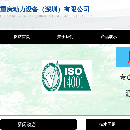
重康动力设备（深圳）有限公司
CUMMINS POWER EQUIPMENT (SHENZHEN) CO., LTD
网站首页
关于我们
产品展示
企业简介
柴油发电机
联系方式
低噪音发电机
服务宗旨
移动发电机组
售后网络
康明斯控制屏
隔音降噪工程
发电机维修
柴油机配件
新闻动态
技术问题
深圳发电机出租