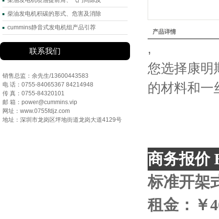
柴油发电机喷油提前角、气门间隙及
柴油发电机积碳的形式、危害及消除
cummins静音式发电机组产品引荐
产品详情
,
联系我们
您选择康明
销售总监：余先生/13600443583
的材料和一
电 话：0755-84065367 84214948
传 真：0755-84320101
邮 箱：power@cummins.vip
网址：www.0755fdjz.com
地址：深圳市龙岗区坪地街道龙岗大道4129号
商务报价
B
标准开架
租金：￥4