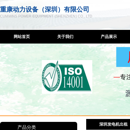
重康动力设备（深圳）有限公司
CUMMINS POWER EQUIPMENT (SHENZHEN) CO., LTD
网站首页
关于我们
产品展示
企业简介
柴油发电机
联系方式
低噪音发电机
服务宗旨
移动发电机组
售后网络
康明斯控制屏
隔音降噪工程
发电机维修
柴油机配件
深圳发电机出租
深圳发电机出租
产品分类