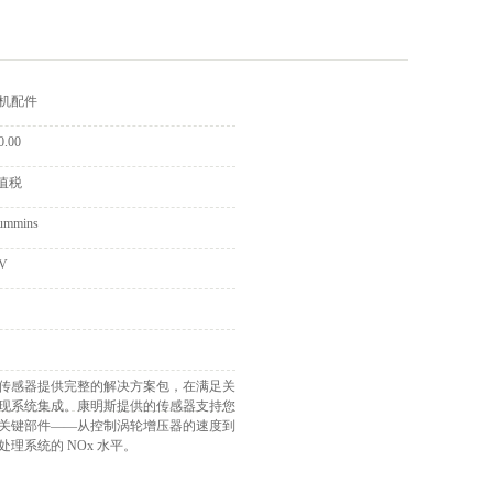
机配件
0.00
增值税
mmins
0V
传感器提供完整的解决方案包，在满足关
现系统集成。康明斯提供的传感器支持您
关键部件——从控制涡轮增压器的速度到
理系统的 NOx 水平。