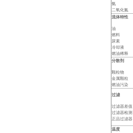
氨
二氧化氮
流体特性
油
燃料
尿素
冷却液
燃油稀释
分散剂
颗粒物
金属颗粒
燃油污染
过滤
过滤器差值
过滤器检测
正品过滤器
温度