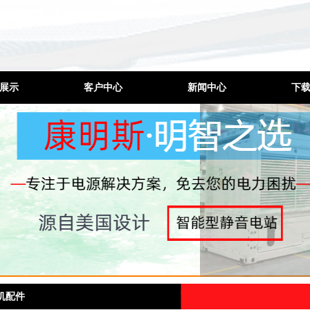
展示
客户中心
新闻中心
下
发电机
工程案例
公司新闻
发电机
厂家环境
行业动态
电机组
合作品牌
技术问题
控制屏
噪工程
机维修
机配件
机配件
电机出租