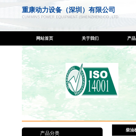
重康动力设备（深圳）有限公司
CUMMINS POWER EQUIPMENT (SHENZHEN) CO., LTD
网站首页
关于我们
产品
企业简介
柴油
联系方式
低噪音
服务宗旨
移动发
售后网络
康明斯
隔音降
发电
柴油
柴油
深圳发
产品分类