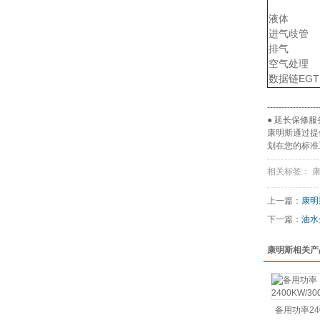
液体
进气歧管
排气
空气处理
数据链EGT
------------------
● 延长保修服
康明斯通过提
划在您的标准
相关标签： 
上一篇：
康明
下一篇：
油水
康明斯相关产
备用功率240