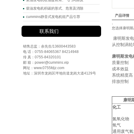
柴油发电机喷油提前角、气门间隙及
柴油发电机积碳的形式、危害及消除
产品详情
cummins静音式发电机组产品引荐
,
您选择康明斯
联系我们
康明斯发电
从控制涡轮
销售总监：余先生/13600443583
电 话：0755-84065367 84214948
康明斯发电
传 真：0755-84320101
质量控制
邮 箱：power@cummins.vip
网址：www.0755fdjz.com
成本效益
地址：深圳市龙岗区坪地街道龙岗大道4129号
系统精度高
排放控制
康明
化工
氮氧化物
氧气
通用废气氧气