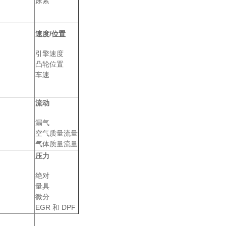
尿素
速度/位置
引擎速度
凸轮位置
车速
流动
漏气
空气质量流量
气体质量流量
压力
绝对
量具
微分
EGR 和 DPF