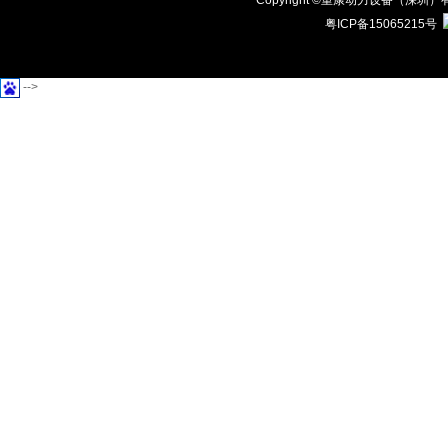
Copyright ©重康动力设备（
粤ICP备15065215号
-->