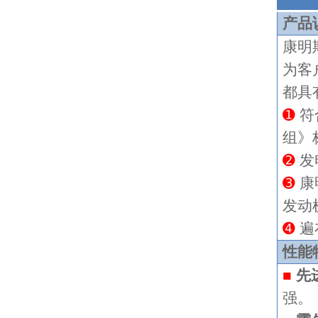
产品
康明
为客
都具
➊
符
组》
➋
发
➌
康
发动
➍
遍
性能
■
先
强。