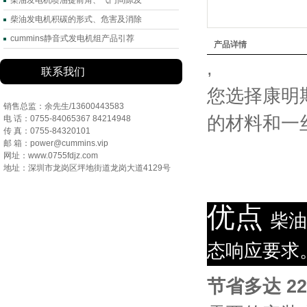
柴油发电机喷油提前角、气门间隙及
柴油发电机积碳的形式、危害及消除
cummins静音式发电机组产品引荐
产品详情
,
联系我们
您选择康明
销售总监：余先生/13600443583
的材料和一
电 话：0755-84065367 84214948
传 真：0755-84320101
邮 箱：power@cummins.vip
网址：www.0755fdjz.com
地址：深圳市龙岗区坪地街道龙岗大道4129号
优点
柴油
态响应要求
节省多达 2