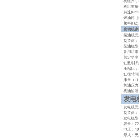
机组尺寸(
机组重量(
转速(r/mi
燃油
耗（
频率
(HZ)
发动机参
柴油机品
制造商：
柴油机型
备用功率
额定功率
缸数/排
压缩比
：
缸径*行程
排量（
L)
机油压力（
机油油温（
发电
发电机品
制造商：
发电机型
容量：72.
电压：400
形式
：无