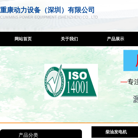
重康动力设备（深圳）有限公司
CUMMINS POWER EQUIPMENT (SHENZHEN) CO., LTD
网站首页
关于我们
产品展示
企业简介
柴油发电机
联系方式
低噪音发电机
服务宗旨
移动发电机组
售后网络
康明斯控制屏
隔音降噪工程
发电机维修
柴油机配件
柴油发电机
深圳发电机出租
产品分类