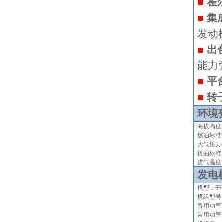
■
霍
■
集
发动
■
出
能力
■
平
■
转
环境
海拔高度
燃油标准
大气压力(k
机油标准：
进气温度(
发电
机型：
开
机组型号
备用功率
常用功率