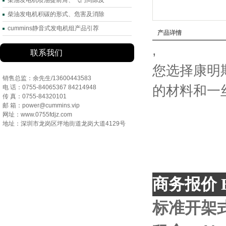
柴油发电机喷油提前角、气门间隙及
柴油发电机积碳的形式、危害及消除
cummins静音式发电机组产品引荐
产品详情
,
联系我们
您选择康明
销售总监：余先生/13600443583
的材料和一
电 话：0755-84065367 84214948
传 真：0755-84320101
邮 箱：power@cummins.vip
网址：www.0755fdjz.com
地址：深圳市龙岗区坪地街道龙岗大道4129号
商务报价
B
标准开架