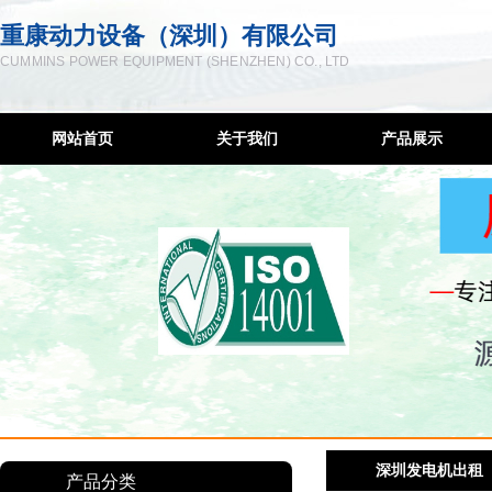
重康动力设备（深圳）有限公司
CUMMINS POWER EQUIPMENT (SHENZHEN) CO., LTD
网站首页
关于我们
产品展示
企业简介
柴油发电机
联系方式
低噪音发电机
服务宗旨
移动发电机组
售后网络
康明斯控制屏
隔音降噪工程
发电机维修
柴油机配件
深圳发电机出租
深圳发电机出租
产品分类