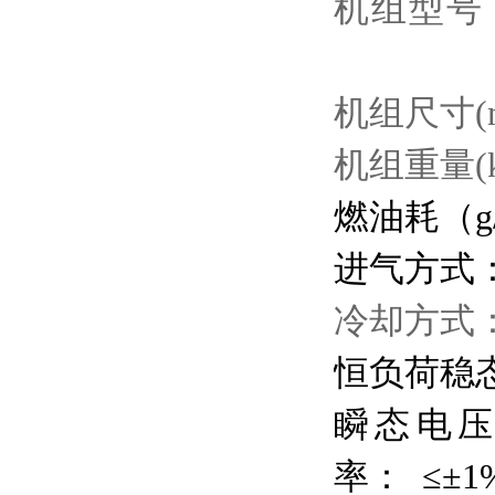
机组型号
机组尺寸
(
机组重量
(
燃油
耗（
g
进气方式
冷却方式
恒负荷稳
瞬态电
率：
≤±1