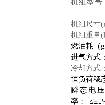
机组型号
机组尺寸
(
机组重量
(
燃油
耗（
g
进气方式
冷却方式
恒负荷稳
瞬态电
率：
≤±1