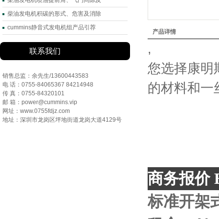
柴油发电机喷油提前角、气门间隙及
柴油发电机积碳的形式、危害及消除
cummins静音式发电机组产品引荐
产品详情
,
联系我们
您选择康明
销售总监：余先生/13600443583
的材料和一
电 话：0755-84065367 84214948
传 真：0755-84320101
邮 箱：power@cummins.vip
网址：www.0755fdjz.com
地址：深圳市龙岗区坪地街道龙岗大道4129号
商务报价
B
标准开架