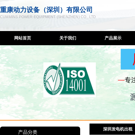
重康动力设备（深圳）有限公司
CUMMINS POWER EQUIPMENT (SHENZHEN) CO., LTD
网站首页
关于我们
产品展示
企业简介
柴油发电机
联系方式
低噪音发电机
服务宗旨
移动发电机组
售后网络
康明斯控制屏
隔音降噪工程
发电机维修
柴油机配件
深圳发电机出租
深圳发电机出租
产品分类